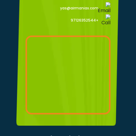
yas@airmaniax.com
+97126352544