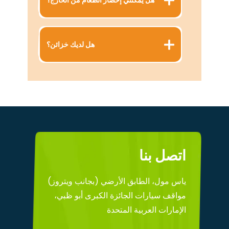
هل يمكنني إحضار الطعام من الخارج؟
هل لديك خزائن؟
اتصل بنا
ياس مول، الطابق الأرضي (بجانب ويتروز)
مواقف سيارات الجائزة الكبرى أبو ظبي،
الإمارات العربية المتحدة