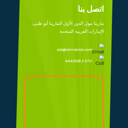
اتصل بنا
مارينا مول الدور الأول المارينا أبو ظبي،
الإمارات العربية المتحدة
ask@airmaniax.com
+971 2 4442938