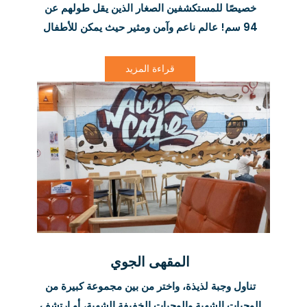
خصيصًا للمستكشفين الصغار الذين يقل طولهم عن
94 سم! عالم ناعم وآمن ومثير حيث يمكن للأطفال
الصغار التسلق والزحف واللعب بحرية بينما يسترخي
الآباء والأمهات وهم يعلمون أن أطفالهم الصغار
قراءة المزيد
يقضون أفضل أوقات حياتهم.
المقهى الجوي
تناول وجبة لذيذة، واختر من بين مجموعة كبيرة من
الوجبات الشهية والوجبات الخفيفة الشهية، أو ارتشف