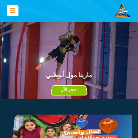
مارينا مول أبوظبي
احجز الآن