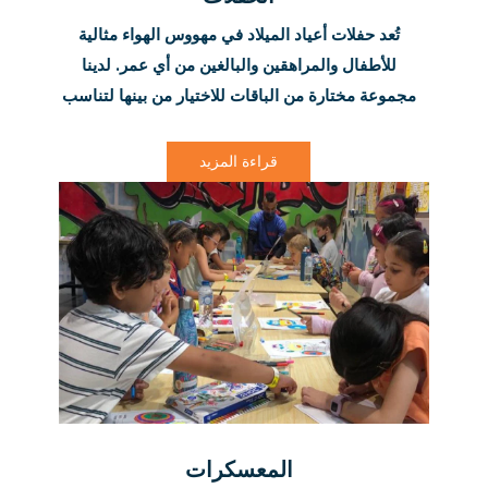
تُعد حفلات أعياد الميلاد في مهووس الهواء مثالية
للأطفال والمراهقين والبالغين من أي عمر. لدينا
مجموعة مختارة من الباقات للاختيار من بينها لتناسب
احتياجاتك وميزانيتك. سواءً اخترت باقة حفلات أعياد
الميلاد الفضية أو أردت أن تجعلها مميزة للغاية مع
قراءة المزيد
خيارنا الماسي، فإننا نعدك ببذل جهد إضافي لجعل
حفلة عيد ميلاد طفلك تجربة فريدة لا تُنسى.
المعسكرات