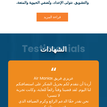
والتشويق. نتولى الإعداد، ونُضفي الحيوية والمتعة،
لتتمكنوا من التركيز على الاستمتاع بالاحتفال.
قراءة المزيد
الشهادات
اية وكان
عزيزي فريق Air Maniax
دع أ
عتين ولم
أردنا أن نتقدم لكم بجزيل الشكر على استضافتكم
ويستكشفون 
فين هناك
لنا اليوم. لقد قضينا وقتاً رائعاً للغاية، وكانت تجربة
يستحق
لا تنسى!
قابلة لل
نحن نقدر حقًا الدعم الرائع وكرم الضيافة الذي
عبارة ع
قدمه موظفوكم.