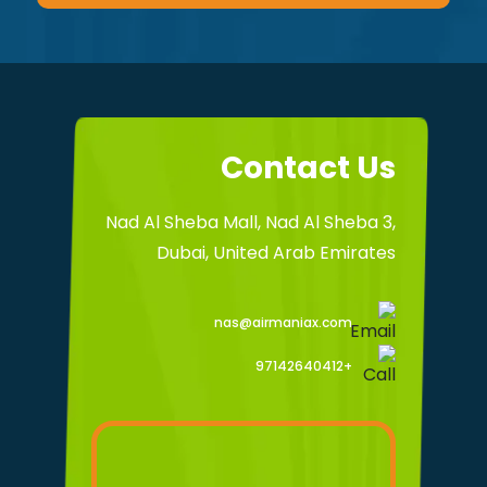
Contact Us
Nad Al Sheba Mall, Nad Al Sheba 3,
Dubai, United Arab Emirates
nas@airmaniax.com
+97142640412