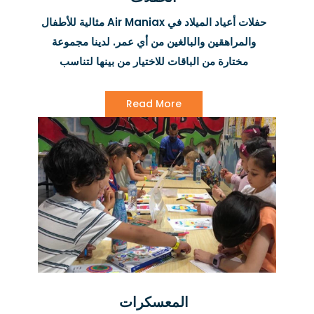
حفلات أعياد الميلاد في Air Maniax مثالية للأطفال
والمراهقين والبالغين من أي عمر. لدينا مجموعة
مختارة من الباقات للاختيار من بينها لتناسب
احتياجاتك وميزانيتك. سواء اخترت باقة حفلة عيد
الميلاد الفضية أو كنت ترغب في جعلها مميزة للغاية
Read More
مع خيارنا الماسي، فإننا نعدك ببذل جهد إضافي لجعل
حفلة عيد ميلاد طفلك تجربة فريدة لا تُنسى.
المعسكرات