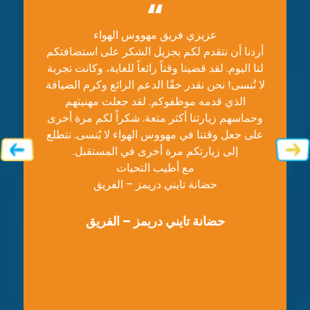
مزيج من
عزيزي فريق مهووس الهواء
دع أ
ول وبرج
أردنا أن نتقدم لكم بجزيل الشكر على استضافتكم
ويستكشف
لنا اليوم. لقد قضينا وقتاً رائعاً للغاية، وكانت تجربة
لا تُنسى! نحن نقدر حقًا الدعم الرائع وكرم الضيافة
قابلة لل
الذي قدمه موظفوكم. لقد جعلت مهنيتهم
عبارة ع
وحماسهم زيارتنا أكثر متعة. شكراً لكم مرة أخرى
على جعل وقتنا في مهووس الهواء لا يُنسى. نتطلع
إلى زيارتكم مرة أخرى في المستقبل.
الكثي
مع أطيب التحيات
حضانة تايني دريمز – الفريق
ف
حضانة تايني دريمز – الفريق