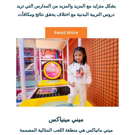
بشكل متزايد مع المزيد والمزيد من المدارس التي تريد
دروس التربية البدنية مع اختلاف يحقق نتائج ومكافآت
حقيقية. هناك الكثير من الفوائد الصحية والرفاهية
للمشاركة في الأنشطة في Air Maniax!
Read More
ميني مينياكس
ميني مانياكس هي منطقة اللعب المثالية المصممة