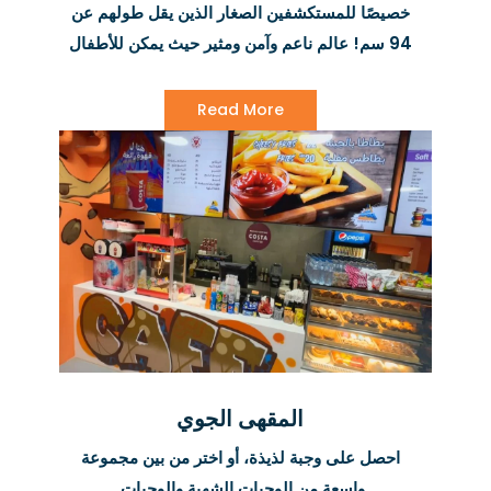
خصيصًا للمستكشفين الصغار الذين يقل طولهم عن
94 سم! عالم ناعم وآمن ومثير حيث يمكن للأطفال
الصغار التسلق والزحف واللعب بحرية بينما يسترخي
الآباء والأمهات وهم يعلمون أن أطفالهم الصغار
Read More
يقضون أفضل أوقات حياتهم.
المقهى الجوي
احصل على وجبة لذيذة، أو اختر من بين مجموعة
واسعة من الوجبات الشهية والوجبات.