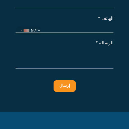
الهاتف
*
+971
الرسالة
*