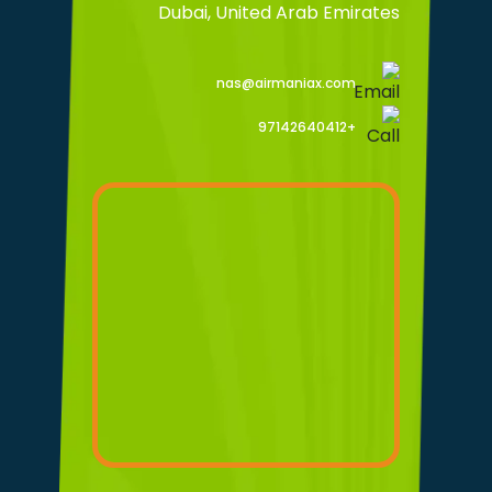
Dubai, United Arab Emirates
nas@airmaniax.com
+97142640412