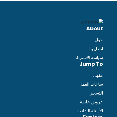
لا أريد القفز هل هناك مكان يمكنني
الانتظار فيه؟
About
حول
كيف يمكنني حجز حفلة في
اتصل بنا
إيرمانياكس؟
سياسة الاسترداد
Jump To
ما هي سياستكم بشأن استرداد الأموال؟
مقهى
ساعات العمل
التسعير
هل يمكن لمقدم الرعاية أن يذهب مجاناً
مع الطفل؟
عروض خاصة
الأسئلة الشائعة