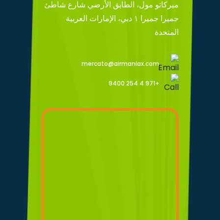
ميركاتو مول، الطابق الأرضي شارع شاطئ
جميرا جميرا ١ دبي، الإمارات العربية
المتحدة
mercato@airmaniax.com
+971 4 254 9400