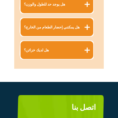
هل يوجد حد للطول والوزن؟
هل يمكنني إحضار الطعام من الخارج؟
هل لديك خزائن؟
اتصل بنا