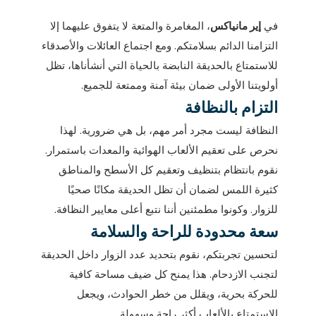
في
إير مانياكس
، المغامرة والمتعة لا يتفوق عليهما إلا
التزامنا الدائم بسلامتكم. ومع اجتماع العائلات والأصدقاء
للاستمتاع بالحديقة النابضة بالحياة التي أنشأناها، تظل
أولويتنا الأولى ضمان بيئة آمنة وممتعة للجميع.
التزام بالنظافة
النظافة ليست مجرد أمر مهم، بل هي ضرورية. لهذا
نحرص على تعقيم الألعاب الهوائية والمعدات باستمرار.
نقوم بانتظام بتنظيف وتعقيم كل الأسطح والمناطق
كثيرة اللمس لضمان أن تظل الحديقة مكانًا صحيًا
للزوار. وكونوا مطمئنين أننا نتبع أعلى معايير النظافة.
سعة محدودة للراحة والسلامة
لتحسين تجربتكم، نقوم بتحديد عدد الزوار داخل الحديقة
لتجنب الازدحام. هذا يمنح كل ضيف مساحة كافية
للحركة بحرية، ويقلل من خطر الحوادث، ويجعل
الاستمتاع بالألعاب أكثر راحة وسهولة.