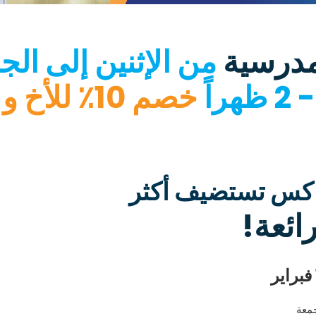
مدرسية
راً
خصم 10٪ للأخ و الأخت
ياكس تستضيف أكثر
ئعة!
جمعة