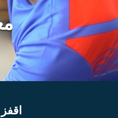
مع
اقفز 