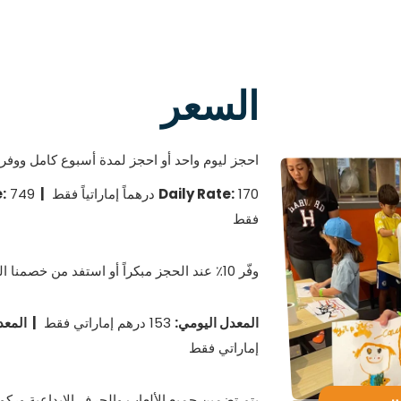
السعر
احجز ليوم واحد أو احجز لمدة أسبوع كامل ووفر!
170 درهماً إماراتياً فقط
Daily Rate:
| Weekly Rate:
فقط
وفّر 10٪ عند الحجز مبكراً أو استفد من خصمنا المخصص للأشقاء وادفع...
المعدل اليومي:
153 درهم إماراتي فقط
| المعد
إماراتي فقط
يتم تضمين جميع الألعاب والحرف الإبداعية وركو