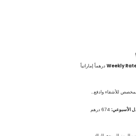
749 درهماً إماراتياً
ل الأسبوعي:
674 درهم
ب الرمز البريدي الزاك