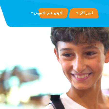
احجز الآن
التوقيع على التفويض