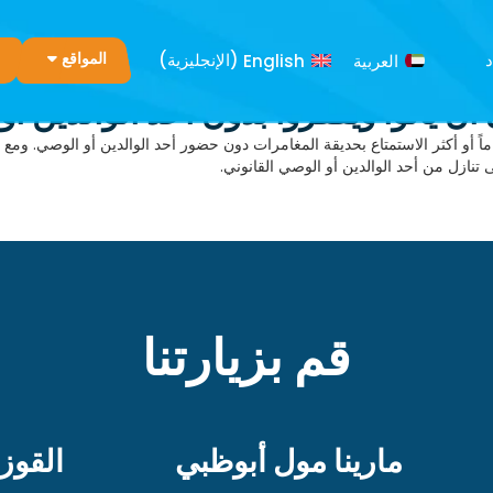
د
العربية
English
(
الإنجليزية
)
المواقع
ن يأتوا ويقفزوا بدون أحد الوالدين أو 
 لأي شخص يبلغ من العمر 16 عاماً أو أكثر الاستمتاع بحديقة المغامرات دون حضور أحد الوالدين أو ال
قم بزيارتنا
مارينا مول أبوظبي
القوز