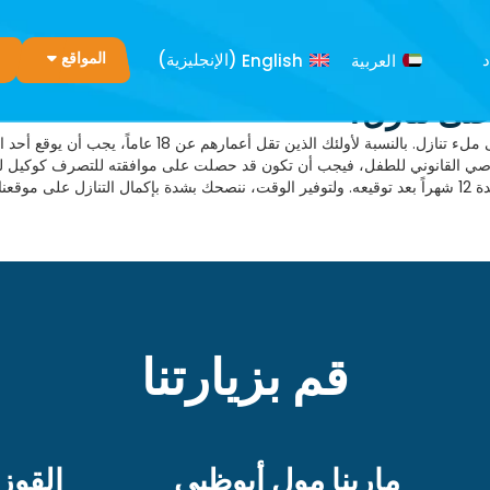
د
العربية
English
(
الإنجليزية
)
المواقع
لى تنازل؟
نعم. يحتاج كل مستهلك يريد القفز إلى ملء تنازل. بالنسبة لأولئك 
و الوصي القانوني للطفل، فيجب أن تكون قد حصلت على موافقته للتصرف كوكيل لل
بل القدوم.
قم بزيارتنا
مارينا مول أبوظبي
القوز